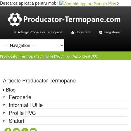
Descarca aplicatia pentru mobil
x
Adauga Producator Termopane
Conectare
Inregistrare
Producator Termopane
/
Profile PVC
/
Profil Visio Ideal 700
Articole
Producator Termopane
Blog
Feronerie
Informatii Utile
Profile PVC
Sfaturi