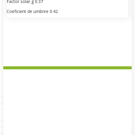
Factor solar g 0.37
Coeficient de umbrire 0.42
LINKURI UTILE
Cum platesc
Intrebari frecvente
Plateste abonament 12 luni
Plateste abonament 24 luni
Securitatea platilor online
Termeni si conditii
De ce se aburesc geamurile
Descriere Produse si Servicii