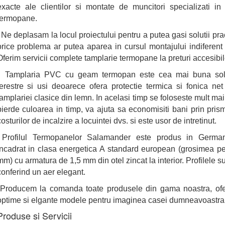
exacte ale clientilor si montate de muncitori specializati in 
termopane.
Ne deplasam la locul proiectului pentru a putea gasi solutii pra
orice problema ar putea aparea in cursul montajului indiferent 
Oferim servicii complete tamplarie termopane la preturi accesibil
Tamplaria PVC cu geam termopan este cea mai buna solu
ferestre si usi deoarece ofera protectie termica si fonica net
tamplariei clasice din lemn. In acelasi timp se foloseste mult mai 
pierde culoarea in timp, va ajuta sa economisiti bani prin pris
osturilor de incalzire a locuintei dvs. si este usor de intretinut.
Profilul Termopanelor Salamander este produs in German
incadrat in clasa energetica A standard european (grosimea per
mm) cu armatura de 1,5 mm din otel zincat la interior. Profilele sun
conferind un aer elegant.
Producem la comanda toate produsele din gama noastra, oferi
optime si elgante modele pentru imaginea casei dumneavoastra
Produse si Servicii