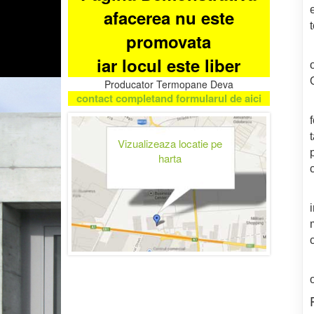
afacerea nu este
promovata
iar locul este liber
Producator Termopane Deva
contact completand formularul de aici
Vizualizeaza locatie pe
harta
c