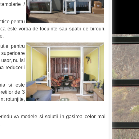
tamplarie /
ctice pentru
ca este vorba de locuinte sau spatii de birouri.
e.
tie pentru
 superioare
usor, nu isi
ma reducerii
ia si este
etilor de 3
t rotunjite,
ndu-va modele si solutii in gasirea celor mai
.