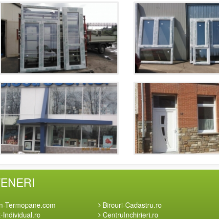
TENERI
n-Termopane.com
Birouri-Cadastru.ro
Individual.ro
CentruInchirieri.ro