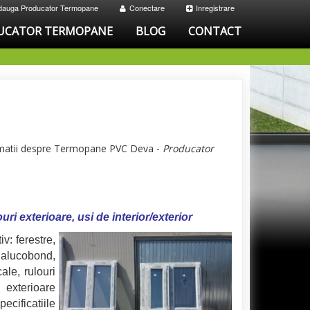
dauga Producator Termopane
Conectare
Inregistrare
UCATOR TERMOPANE
BLOG
CONTACT
ormatii despre Termopane PVC Deva -
Producator
ri exterioare, usi de interior/exterior
: ferestre,
i alucobond,
ale, rulouri
 exterioare
ecificatiile