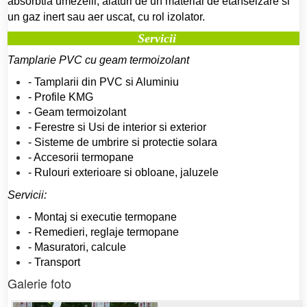
absorbtia umezelii, alaturi de un material de etanseizare si
un gaz inert sau aer uscat, cu rol izolator.
Servicii
Tamplarie PVC cu geam termoizolant
- Tamplarii din PVC si Aluminiu
- Profile KMG
- Geam termoizolant
- Ferestre si Usi de interior si exterior
- Sisteme de umbrire si protectie solara
- Accesorii termopane
- Rulouri exterioare si obloane, jaluzele
Servicii:
- Montaj si executie termopane
- Remedieri, reglaje termopane
- Masuratori, calcule
- Transport
Galerie foto