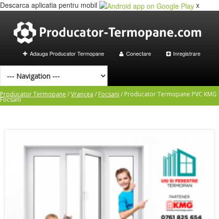
Descarca aplicatia pentru mobil
x
Adauga Producator Termopane
Conectare
Inregistrare
Producator Termopane
/
Vrancea
/
Focsani
/
Producator Termopane PVC KMG
Focsani