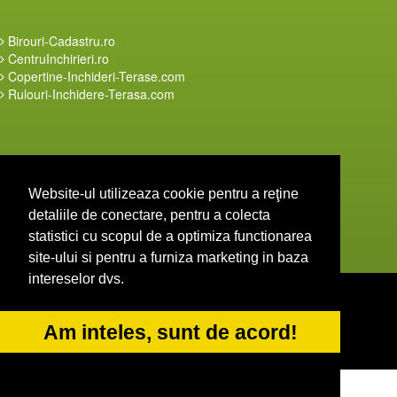
Birouri-Cadastru.ro
CentruInchirieri.ro
Copertine-Inchideri-Terase.com
Rulouri-Inchidere-Terasa.com
ConstructiiHaleMetalice.ro
Website-ul utilizeaza cookie pentru a reţine
Inchidere-Terasa.com
detaliile de conectare, pentru a colecta
InstalatiiSolare.com
NonStopDeschis.ro
statistici cu scopul de a optimiza functionarea
site-ului si pentru a furniza marketing in baza
intereselor dvs.
© 2014-2026-
ANPC
SOL
Am inteles, sunt de acord!
b