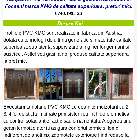
Focsani marca KMG de calitate superioara, preturi mici.
0740.199.126
Despre Noi
Profilele PVC KMG sunt realizate in fabrica din Austria,
dotata cu tehnologii de ultima generatie si materiale calitate
superioara, sub atenta supervizare a inginerilor germani si
austrieci. Astfel veti gasi la noi produse calitate superioara
la pret mic.
Executam tamplarie PVC KMG cu geam termoizolant cu 2,
3, 4 foi de sticla imbinate prin sistem cu inchidere ermetica,
cu control solar, antiefractie sau ornamentala. Alegerea unui
geam termoizolator iti asigura confortul termic si fonic
indiferent de anotimp, zgomotele exterioare fiind reduse la