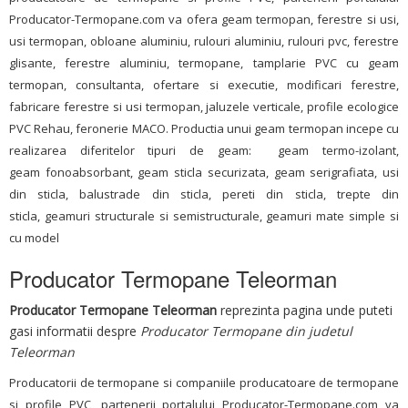
Producator-Termopane.com va ofera geam termopan, ferestre si usi,
usi termopan, obloane aluminiu, rulouri aluminiu, rulouri pvc, ferestre
glisante, ferestre aluminiu, termopane, tamplarie PVC cu geam
termopan, consultanta, ofertare si executie, modificari ferestre,
fabricare ferestre si usi termopan, jaluzele verticale, profile ecologice
PVC Rehau, feronerie MACO. Productia unui geam termopan incepe cu
realizarea diferitelor tipuri de geam: geam termo-izolant,
geam fonoabsorbant, geam sticla securizata, geam serigrafiata, usi
din sticla, balustrade din sticla, pereti din sticla, trepte din
sticla, geamuri structurale si semistructurale, geamuri mate simple si
cu model
Producator Termopane Teleorman
Producator Termopane Teleorman
reprezinta pagina unde puteti
gasi informatii despre
Producator Termopane din judetul
Teleorman
Producatorii de termopane si companiile producatoare de termopane
si profile PVC, partenerii portalului Producator-Termopane.com va