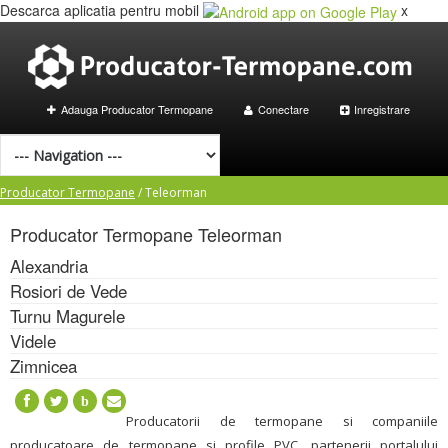
Descarca aplicatia pentru mobil
x
Adauga Producator Termopane
Conectare
Inregistrare
Producator Termopane
/
Teleorman
Producator Termopane
Teleorman
Alexandria
Rosiori de Vede
Turnu Magurele
Videle
Zimnicea
b
Producatorii de termopane si companiile
producatoare de termopane si profile PVC, partenerii portalului