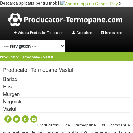
Descarca aplicatia pentru mobil
x
Adauga Producator Termopane
Conectare
Inregistrare
Producator Termopane
/
Vaslui
Producator Termopane
Vaslui
Barlad
Husi
Murgeni
Negresti
Vaslui
b
Producatorii de termopane si companiile
producatoare de termopane si profile PVC, partenerii portalului