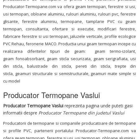
Producator-Termopane.com va ofera geam termopan, ferestre si usi,
usi termopan, obloane aluminiu, rulouri aluminiu, rulouri pvc, ferestre
glisante, ferestre aluminiu, termopane, tamplarie PVC cu geam
termopan, consultanta, ofertare si executie, modificari ferestre,
fabricare ferestre si usi termopan, jaluzele verticale, profile ecologice
PVC Rehau, feronerie MACO. Productia unui geam termopan incepe cu
realizarea diferitelor tipuri de geam: geam termo-izolant,
geam fonoabsorbant, geam sticla securizata, geam serigrafiata, usi
din sticla, balustrade din sticla, pereti din sticla, trepte din
sticla, geamuri structurale si semistructurale, geamuri mate simple si
cu model
Producator Termopane Vaslui
Producator Termopane Vaslui
reprezinta pagina unde puteti gasi
informatii despre
Producator Termopane din judetul Vaslui
Producatorii de termopane si companiile producatoare de termopane
si profile PVC, partenerii portalului Producator-Termopane.com va
ofera geam termopan, ferestre si usi, usi termopan, obloane aluminiu,