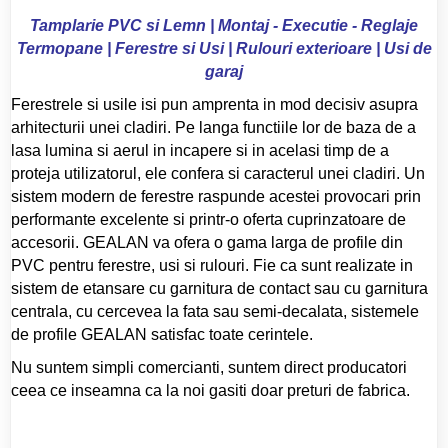
Tamplarie PVC si Lemn | Montaj - Executie - Reglaje
Termopane | Ferestre si Usi | Rulouri exterioare | Usi de
garaj
Ferestrele si usile isi pun amprenta in mod decisiv asupra
arhitecturii unei cladiri. Pe langa functiile lor de baza de a
lasa lumina si aerul in incapere si in acelasi timp de a
proteja utilizatorul, ele confera si caracterul unei cladiri. Un
sistem modern de ferestre raspunde acestei provocari prin
performante excelente si printr-o oferta cuprinzatoare de
accesorii. GEALAN va ofera o gama larga de profile din
PVC pentru ferestre, usi si rulouri. Fie ca sunt realizate in
sistem de etansare cu garnitura de contact sau cu garnitura
centrala, cu cercevea la fata sau semi-decalata, sistemele
de profile GEALAN satisfac toate cerintele.
Nu suntem simpli comercianti, suntem direct producatori
ceea ce inseamna ca la noi gasiti doar preturi de fabrica.