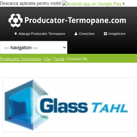
Descarca aplicatia pentru mobil
x
Adauga Producator Termopane
Conectare
Inregistrare
Producator Termopane
/
Cluj
/
Turda
/
Glastahl SRL