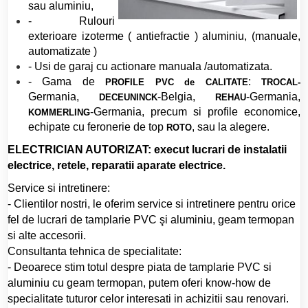
sau aluminiu,
- Rulouri
exterioare izoterme ( antiefractie ) aluminiu, (manuale,
automatizate )
- Usi de garaj cu actionare manuala /automatizata.
- Gama de
:
PROFILE PVC de CALITATE
TROCAL-
Germania,
-Belgia,
-Germania,
DECEUNINCK
REHAU
-Germania, precum si profile economice,
KOMMERLING
echipate cu feronerie de top
, sau la alegere.
ROTO
ELECTRICIAN AUTORIZAT: execut lucrari de instalatii
electrice, retele, reparatii aparate electrice.
Service si intretinere:
- Clientilor nostri, le oferim service si intretinere pentru orice
fel de lucrari de tamplarie PVC şi aluminiu, geam termopan
si alte accesorii.
Consultanta tehnica de specialitate:
- Deoarece stim totul despre piata de tamplarie PVC si
aluminiu cu geam termopan, putem oferi know-how de
specialitate tuturor celor interesati in achizitii sau renovari.