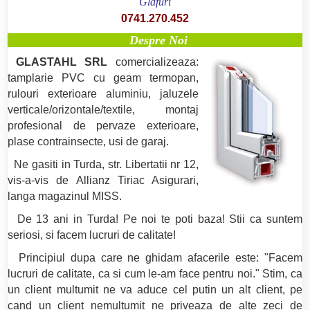
Glafuri
0741.270.452
Despre Noi
GLASTAHL SRL
comercializeaza:
tamplarie PVC cu geam termopan,
rulouri exterioare aluminiu, jaluzele
verticale/orizontale/textile, montaj
profesional de pervaze exterioare,
plase contrainsecte, usi de garaj.
Ne gasiti in Turda, str. Libertatii nr 12,
vis-a-vis de Allianz Tiriac Asigurari,
langa magazinul MISS.
De 13 ani in Turda! Pe noi te poti baza! Stii ca suntem
seriosi, si facem lucruri de calitate!
Principiul dupa care ne ghidam afacerile este: "Facem
lucruri de calitate, ca si cum le-am face pentru noi." Stim, ca
un client multumit ne va aduce cel putin un alt client, pe
cand un client nemultumit ne priveaza de alte zeci de