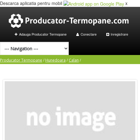
Descarca aplicatia pentru mobil
x
Adauga Producator Termopane
Conectare
Inregistrare
Producator Termopane
/
Hunedoara
/
Calan
/