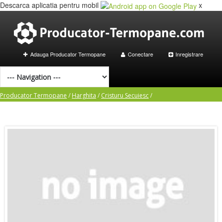
Descarca aplicatia pentru mobil
x
Adauga Producator Termopane
Conectare
Inregistrare
Producator Termopane
/
Harghita
/
Cristuru Secuiesc
/