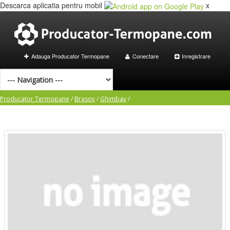
Descarca aplicatia pentru mobil
x
Adauga Producator Termopane
Conectare
Inregistrare
Producator Termopane
/
Brasov
/
Ghimbav
/