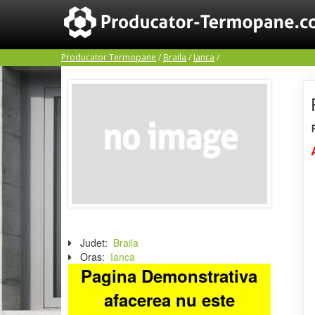
Producator Termopane
/
Braila
/
Ianca
/
Judet:
Braila
Oras:
Ianca
Pagina Demonstrativa
afacerea nu este