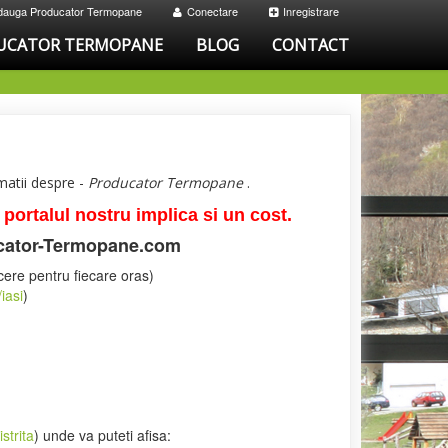
dauga Producator Termopane
Conectare
Inregistrare
UCATOR TERMOPANE
BLOG
CONTACT
matii despre -
Producator Termopane
.
ortalul nostru implica si un cost.
cator-Termopane.com
ere pentru fiecare oras)
iasi
)
strita
) unde va puteti afisa: