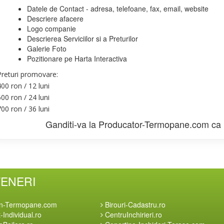
Datele de Contact - adresa, telefoane, fax, email, website
Descriere afacere
Logo companie
Descrierea Serviciilor si a Preturilor
Galerie Foto
Pozitionare pe Harta Interactiva
Preturi promovare:
00 ron / 12 luni
00 ron / 24 luni
00 ron / 36 luni
Ganditi-va la
Producator-Termopane.com
ca 
TENERI
n-Termopane.com
Birouri-Cadastru.ro
Individual.ro
CentruInchirieri.ro