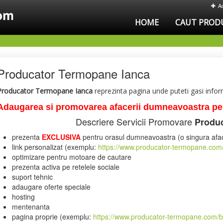
A
HOME
CAUT PROD
Producator Termopane Ianca
Producator Termopane Ianca
reprezinta pagina unde puteti gasi infor
Adaugarea si promovarea afacerii dumneavoastra pe p
Descriere Servicii Promovare
Produ
prezenta
EXCLUSIVA
pentru orasul dumneavoastra (o singura afac
link personalizat (exemplu:
https://www.producator-termopane.com/
optimizare pentru motoare de cautare
prezenta activa pe retelele sociale
suport tehnic
adaugare oferte speciale
hosting
mentenanta
pagina proprie (exemplu:
https://www.producator-termopane.com/bi