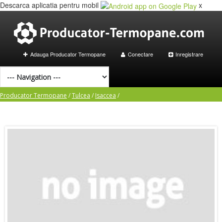
Descarca aplicatia pentru mobil
x
Adauga Producator Termopane
Conectare
Inregistrare
Producator Termopane
/
Tulcea
/
Isaccea
/