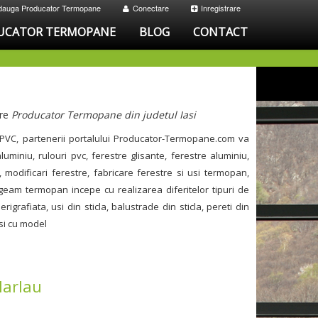
dauga Producator Termopane
Conectare
Inregistrare
UCATOR TERMOPANE
BLOG
CONTACT
pre
Producator Termopane din judetul Iasi
PVC, partenerii portalului Producator-Termopane.com va
miniu, rulouri pvc, ferestre glisante, ferestre aluminiu,
modificari ferestre, fabricare ferestre si usi termopan,
geam termopan incepe cu realizarea diferitelor tipuri de
afiata, usi din sticla, balustrade din sticla, pereti din
 si cu model
Harlau