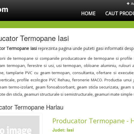
A
HOME
CAUT PROD
ucator Termopane Iasi
tor Termopane Iasi
reprezinta pagina unde puteti gasi informatii des
orii de termopane si companiile producatoare de termopane si profile 
m termopan, ferestre si usi, usi termopan, obloane aluminiu, rulouri alu
e, tamplarie PVC cu geam termopan, consultanta, ofertare si executie, 
 verticale, profile ecologice PVC Rehau, feronerie MACO. Productia unui 
m termo-izolant, geam fonoabsorbant, geam sticla securizata, geam serigr
repte din sticla, geamuri structurale si semistructurale, geamuri mate simple
cator Termopane Harlau
Producator Termopane - 
Judet: Iasi