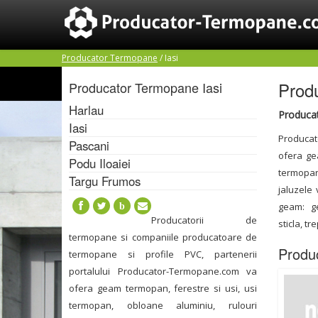
Producator Termopane
/
Iasi
Prod
Producator Termopane
Iasi
Harlau
Produca
Iasi
Producat
Pascani
ofera gea
Podu Iloaiei
termopan
Targu Frumos
jaluzele
geam: gea
b
Producatorii de
sticla, t
termopane si companiile producatoare de
Produ
termopane si profile PVC, partenerii
portalului Producator-Termopane.com va
ofera geam termopan, ferestre si usi, usi
termopan, obloane aluminiu, rulouri