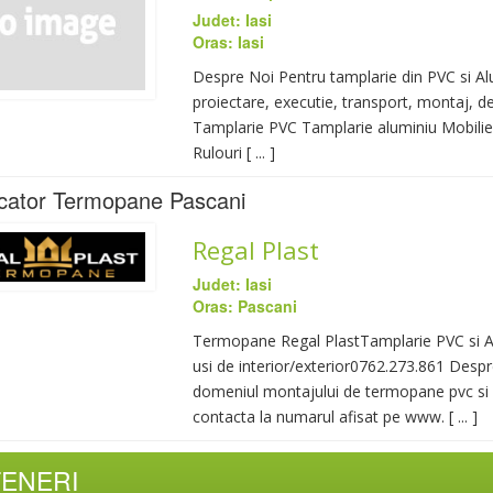
Judet: Iasi
Oras: Iasi
Despre Noi Pentru tamplarie din PVC si Al
proiectare, executie, transport, montaj, d
Tamplarie PVC Tamplarie aluminiu Mobilier 
Rulouri [ ... ]
cator Termopane Pascani
Regal Plast
Judet: Iasi
Oras: Pascani
Termopane Regal PlastTamplarie PVC si AL
usi de interior/exterior0762.273.861 Despre
domeniul montajului de termopane pvc si 
contacta la numarul afisat pe www. [ ... ]
TENERI